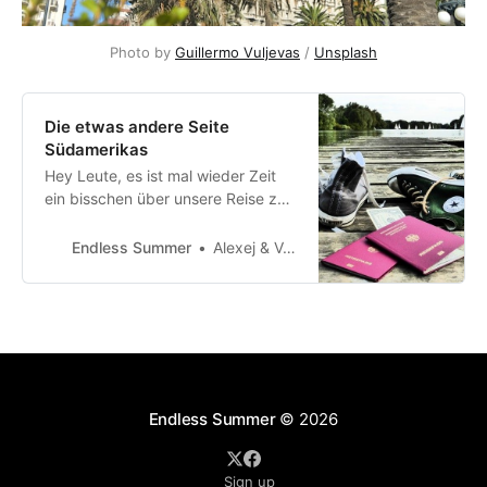
Photo by
Guillermo Vuljevas
/
Unsplash
Die etwas andere Seite
Südamerikas
Hey Leute, es ist mal wieder Zeit
ein bisschen über unsere Reise zu
berichten. Mittlerweile befinden wir
uns in Rio de Janeiro und genießen
Endless Summer
Alexej & Vera
die letzten Tage unseres
Südamerikaabenteuers. Die letzten
Wochen waren etwas turbulent, da
wir in relativ kurzer Zeit von
Buenos Aires über Uruguay nach
Rio ka…
Endless Summer
© 2026
Sign up