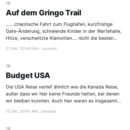
die
18
Auf dem Gringo Trail
…….chaotische Fahrt zum Flughafen, kurzfristige
Gate-Änderung, schreiende Kinder in der Wartehalle,
Hitze, verschwitzte Klamotten…. nicht die besten
Voraussetzungen für den bevorstehenden Flug nach
21 Okt. 2014
5 Min. Lesezeit
Lima. So saßen wir sichtlich genervt am Flughafen in
Cancun in der Hoffnung, dass wir wenigstens im
Flugzeug unsere Ruhe haben werden. Als man unsere
18
Namen
Budget USA
Die USA Reise verlief ähnlich wie die Kanada Reise,
außer dass wir hier keine Freunde hatten, bei denen
wir bleiben konnten. Auch hier waren es insgesamt
drei Wochen, die wir in Camping und Städtereisen
15 Okt. 2014
1 Min. Lesezeit
aufgeteilt haben. Dazu haben wir einen Mietwagen
für zwei Wochen gebucht, um mobil zu sein. Wir
18