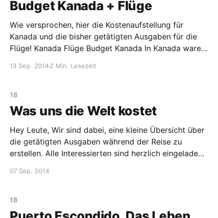
Budget Kanada + Flüge
Wie versprochen, hier die Kostenaufstellung für
Kanada und die bisher getätigten Ausgaben für die
Flüge! Kanada Flüge Budget Kanada In Kanada waren
wir insgesamt drei Wochen. Für zwei Wochen hatten
13 Sep. 2014
2 Min. Lesezeit
wir einen Mietwagen, mit dem wir die National Parks
( Banff, Jasper, Yoho ) erkundet haben. Die restlichen
Tage haben wir in
18
Was uns die Welt kostet
Hey Leute, Wir sind dabei, eine kleine Übersicht über
die getätigten Ausgaben während der Reise zu
erstellen. Alle Interessierten sind herzlich eingeladen,
reinzuschauen: Was kostet die Welt. Unser Abenteuer
07 Sep. 2014
„Mexico“ neigt sich langsam dem Ende zu. Eine
Zusammenfassung der letzten Tage folgt noch. PS:
@Mascha und Sascha: Wir freuen uns
18
Puerto Escondido. Das Leben