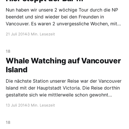
Nun haben wir unsere 2 wöchige Tour durch die NP
beendet und sind wieder bei den Freunden in
Vancouver. Es waren 2 unvergessliche Wochen, mit
etlichen Highlights. Anfangen wollen wir mit Banff
21 Juli 2014
3 Min. Lesezeit
und Jasper, die Vorzeigeparks Kanadas. Wir haben im
Vorfeld viel darüber gelesen, einige Berichte gesehen,
aber wie „our
18
Whale Watching auf Vancouver
Island
Die nächste Station unserer Reise war der Vancouver
Island mit der Hauptstadt Victoria. Die Reise dorthin
gestaltete sich wie mittlerweile schon gewohnt
absolut unkompliziert, wenn es auch insgesamt 6
13 Juli 2014
3 Min. Lesezeit
Stunden gedauert hat. War aber völlig ok, da wir
keinen Zeitdruck hatten. Bus – Metro – Bus und schon
waren wir am Hafen
18