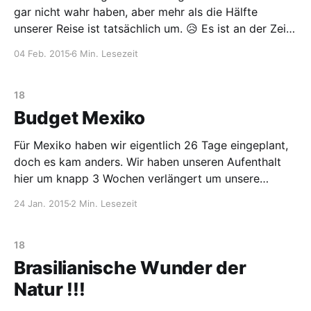
gar nicht wahr haben, aber mehr als die Hälfte
unserer Reise ist tatsächlich um. 😥 Es ist an der Zeit
sich von dem Abenteuer Amerika zu verabschieden,
04 Feb. 2015
6 Min. Lesezeit
um sich in das Abenteuer Asien zu stürzen. Und
irgendwie fällt uns der Abschied schwer, denn
18
Budget Mexiko
Für Mexiko haben wir eigentlich 26 Tage eingeplant,
doch es kam anders. Wir haben unseren Aufenthalt
hier um knapp 3 Wochen verlängert um unsere
Freunde aus Deutschland zu treffen, die hier ihren
24 Jan. 2015
2 Min. Lesezeit
‟Honeymoon” verbracht haben. Deswegen bezieht
sich die erste Tabelle auf den ursprünglich geplanten
Zeitraum und die zweite auf
18
Brasilianische Wunder der
Natur !!!