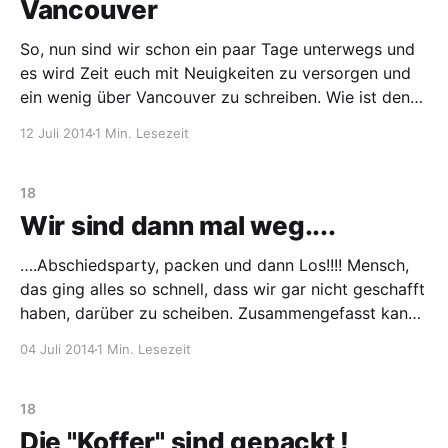
Vancouver
So, nun sind wir schon ein paar Tage unterwegs und
es wird Zeit euch mit Neuigkeiten zu versorgen und
ein wenig über Vancouver zu schreiben. Wie ist den
Vancouver ??? Eine unglaublich lockere und
12 Juli 2014
1 Min. Lesezeit
entspannte, multikulturelle Stadt, mit vielen
verschiedenen Gesichtern, angefangen von perfekt
gekleideten Menschen auf den Straßen, bis hin
18
Wir sind dann mal weg....
….Abschiedsparty, packen und dann Los!!!! Mensch,
das ging alles so schnell, dass wir gar nicht geschafft
haben, darüber zu scheiben. Zusammengefasst kann
man sagen, die Abschiedsparty war toll! Leute, ihr
04 Juli 2014
1 Min. Lesezeit
wart toll und total rührend und wir erwarten euch
schon irgendwo in der Welt 🙂 🙂 . Wer schon wieder
vergessen hat wie
18
Die "Koffer" sind gepackt !