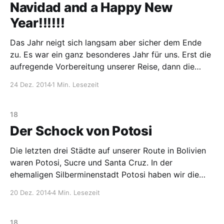
Navidad and a Happy New
Year!!!!!!
Das Jahr neigt sich langsam aber sicher dem Ende
zu. Es war ein ganz besonderes Jahr für uns. Erst die
aufregende Vorbereitung unserer Reise, dann die
unglaubliche Reise selbst. Unser ganzes Leben hat
24 Dez. 2014
1 Min. Lesezeit
sich innerhalb eines Jahres komplett verändert. Aber
nicht nur unser. Die Zeit und das Leben laufen
unaufhörlich
18
Der Schock von Potosi
Die letzten drei Städte auf unserer Route in Bolivien
waren Potosi, Sucre und Santa Cruz. In der
ehemaligen Silberminenstadt Potosi haben wir die
Besichtigung solch einer Mine auf der Agenda
20 Dez. 2014
4 Min. Lesezeit
gehabt. Wir haben die Tour gleich in unserem Hotel
gebucht, da dieses eine „High-End Equipment“ und
dazu noch einen
18