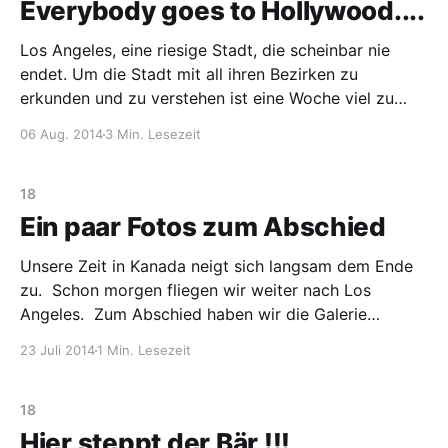
Everybody goes to Hollywood....
Los Angeles, eine riesige Stadt, die scheinbar nie
endet. Um die Stadt mit all ihren Bezirken zu
erkunden und zu verstehen ist eine Woche viel zu
wenig. Wir sind Metro gefahren, sind zu Fuß gelaufen
06 Aug. 2014
3 Min. Lesezeit
und sind mit dem Auto durch die Straßen von LA
gefahren und trotzdem haben wir
18
Ein paar Fotos zum Abschied
Unsere Zeit in Kanada neigt sich langsam dem Ende
zu. Schon morgen fliegen wir weiter nach Los
Angeles. Zum Abschied haben wir die Galerie
aktualisiert und noch ein paar Fotos von den
23 Juli 2014
1 Min. Lesezeit
restlichen, von uns in Kanada besuchten Orten,
reingestellt. Außerdem haben wir eine Extrarubrik
„Maskottchen on Tour“ in der
18
Hier steppt der Bär !!!