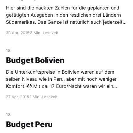
Hier sind die nackten Zahlen für die geplanten und
getätigten Ausgaben in den restlichen drei Ländern
Südamerikas. Das Ganze ist natürlich auch jederzeit
in der Rubrik „Was kostet die Welt“ abrufbar.
30 Apr. 2015
3 Min. Lesezeit
Budget Argentinien Gesamtreisedauer: 6 Tage
(geplant 14 Tage) GEPLANT [€] AUSGEGEBEN [€]
Unterkunft: Übernachtungen in Hotels 330 € [5 N.]
18
138 € Verpflegung:
Budget Bolivien
Die Unterkunftspreise in Bolivien waren auf dem
selben Niveau wie in Peru, aber mit noch weniger
Komfort. 🙂 Mit ca. 17 Euro/Nacht waren wir ein
wenig über dem geplanten Budget von 15
27 Apr. 2015
1 Min. Lesezeit
Euro/Nacht. Dadurch dass wir eine Woche weniger
geblieben sind, ist der Ausflug in das Junglegebiet
ausgefallen und
18
Budget Peru