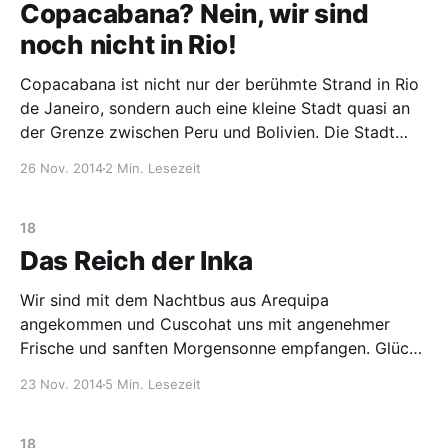
Copacabana? Nein, wir sind
noch nicht in Rio!
Copacabana ist nicht nur der berühmte Strand in Rio
de Janeiro, sondern auch eine kleine Stadt quasi an
der Grenze zwischen Peru und Bolivien. Die Stadt
liegt am Titicacasee, mit seinen 3800 Höhenmetern
26 Nov. 2014
2 Min. Lesezeit
dem höchstgelegenen See der Welt. Der
Grenzübergang zwischen Peru und Bolivien
gestaltete sich recht unkompliziert und ein
18
Das Reich der Inka
Wir sind mit dem Nachtbus aus Arequipa
angekommen und Cuscohat uns mit angenehmer
Frische und sanften Morgensonne empfangen. Glück
mit dem Wetter hatten wir auch in den kommenden
23 Nov. 2014
5 Min. Lesezeit
Tagen. Die besten Voraussetzungen für die
Erkundung dieser außergewöhnlichen Stadt. Auf
3400 m Höhe gelegen, mit roten Ziegeldächern,
18