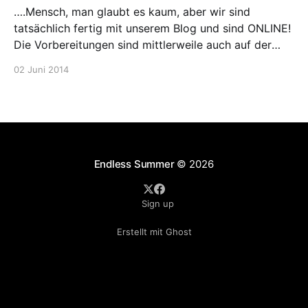
….Mensch, man glaubt es kaum, aber wir sind
tatsächlich fertig mit unserem Blog und sind ONLINE!
Die Vorbereitungen sind mittlerweile auch auf der
Zielgeraden und langsam aber sicher gehen auch wir
02 Juni 2014
in den Chill-out-Modus über. Bis zu unserem Abflug
werden wir versuchen euch über den Stand der
Planung
Endless Summer
© 2026
Sign up
Erstellt mit Ghost