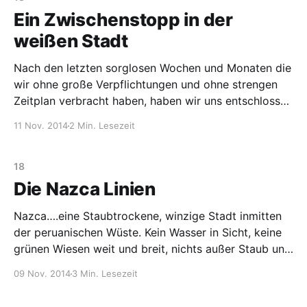
kleinen verwinkelten Kopfsteinpflasterstraßen und
Ein Zwischenstopp in der
weißen Stadt
Nach den letzten sorglosen Wochen und Monaten die
wir ohne große Verpflichtungen und ohne strengen
Zeitplan verbracht haben, haben wir uns entschlossen
für ein paar Wochen wieder Struktur in unser Leben
11 Nov. 2014
2 Min. Lesezeit
rein zubringen und dazu auch noch unsere
Spanischkenntnisse zu vertiefen. Dafür gibt es
vermutlich keinen besseren Ort in ganz
18
Die Nazca Linien
Nazca….eine Staubtrockene, winzige Stadt inmitten
der peruanischen Wüste. Kein Wasser in Sicht, keine
grünen Wiesen weit und breit, nichts außer Staub und
der unbarmherzigen Sonne. Gleich bei der Ankunft
09 Nov. 2014
3 Min. Lesezeit
stellt sich die Frage, wie man hier eigentlich leben
kann. Was hat also diese Stadt zu bieten? Was lockt