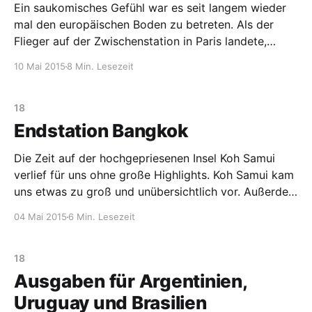
Ein saukomisches Gefühl war es seit langem wieder
mal den europäischen Boden zu betreten. Als der
Flieger auf der Zwischenstation in Paris landete,
waren wir dem geliebten Zuhause näher als je zuvor
10 Mai 2015
8 Min. Lesezeit
in den letzten 10 Monaten. Das Seltsame daran war,
dass man sich in dem Moment nicht wirklich darauf
18
Endstation Bangkok
Die Zeit auf der hochgepriesenen Insel Koh Samui
verlief für uns ohne große Highlights. Koh Samui kam
uns etwas zu groß und unübersichtlich vor. Außerdem
gab es hier irgendwie nicht wirklich was spannendes
04 Mai 2015
6 Min. Lesezeit
zu entdecken. Die Insel entpuppte sich als eine
Hochburg vieler deutscher und österreichischer
Auswanderer. Allein in unserer
18
Ausgaben für Argentinien,
Uruguay und Brasilien