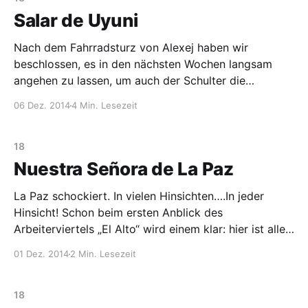
Salar de Uyuni
Nach dem Fahrradsturz von Alexej haben wir
beschlossen, es in den nächsten Wochen langsam
angehen zu lassen, um auch der Schulter die
Möglichkeit zu geben sich zu regenerieren. Kaum
06 Dez. 2014
4 Min. Lesezeit
realisierbares Vorhaben, denn das nächste was wir
vor hatten war die dreitägige Jeeptour durch die
Salzwüste von Uyuni und Umgebung. Doch
18
Nuestra Señora de La Paz
La Paz schockiert. In vielen Hinsichten….In jeder
Hinsicht! Schon beim ersten Anblick des
Arbeiterviertels „El Alto“ wird einem klar: hier ist alles
anders. Taucht man in das Stadtleben ein so stellt
01 Dez. 2014
2 Min. Lesezeit
man sofort fest, wie krass die Unterschiede zu dem
gewohnten, „normalen“ Leben sind. La Paz ist wie ein
18