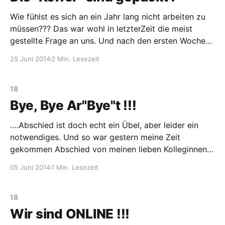
Wie fühlst es sich an ein Jahr lang nicht arbeiten zu
müssen??? Das war wohl in letzterZeit die meist
gestellte Frage an uns. Und nach den ersten Wochen
unserer Auszeitkönnen wir allen die Angst nehmen
25 Juni 2014
2 Min. Lesezeit
und beruhigt sagen: ES FÜHLT SICH GAR NICHT SO
SCHLIMM AN WIE MAN DENKT. 🙂 🙂 🙂 Von
18
Bye, Bye Ar"Bye"t !!!
….Abschied ist doch echt ein Übel, aber leider ein
notwendiges. Und so war gestern meine Zeit
gekommen Abschied von meinen lieben Kolleginnen
und Kollegen zu nehmen 🙂 !!! Stressig, viel zu schnell
05 Juni 2014
1 Min. Lesezeit
und traaaaaaaaurig…… …….aber wir haben das Beste
daraus gemacht 🙂 Danke für eure Hilfe bei den
Vorbereitungen, Mädels!! Und Danke an
18
Wir sind ONLINE !!!