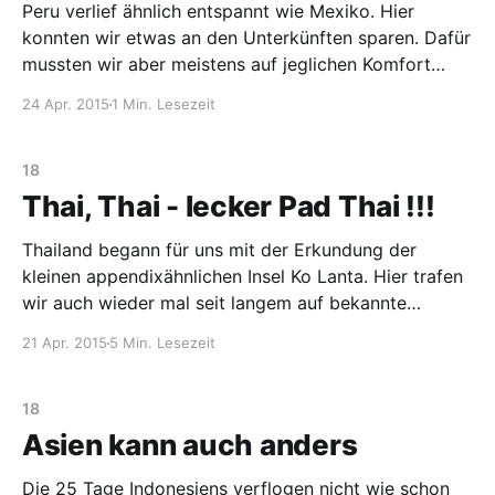
Peru verlief ähnlich entspannt wie Mexiko. Hier
konnten wir etwas an den Unterkünften sparen. Dafür
mussten wir aber meistens auf jeglichen Komfort
verzichten. Das Budget fürs Essen wurde gesprengt,
24 Apr. 2015
1 Min. Lesezeit
weil man kaum Möglichkeiten hatte selber zu kochen.
Dementsprechend mussten wir fast immer auswärts
essen, was manchmal z.B. bei den
18
Thai, Thai - lecker Pad Thai !!!
Thailand begann für uns mit der Erkundung der
kleinen appendixähnlichen Insel Ko Lanta. Hier trafen
wir auch wieder mal seit langem auf bekannte
Gesichter aus Deutschland. Basti und Louise machten
21 Apr. 2015
5 Min. Lesezeit
gerade in der Ecke Urlaub und so hatten wir die
Möglichkeit hier ein paar chillige Tage zusammen zu
verbringen. Als
18
Asien kann auch anders
Die 25 Tage Indonesiens verflogen nicht wie schon