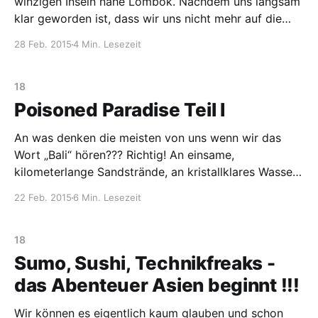
winzigen Inseln nahe Lombok. Nachdem uns langsam
klar geworden ist, dass wir uns nicht mehr auf die
Infos aus unserem Reiseführer verlassen können und
28 Feb. 2015
4 Min. Lesezeit
viel besser recherchieren müssen, fiel unsere Wahl auf
Gili Air. Die mittlere von den 3 Inseln
18
Poisoned Paradise Teil I
An was denken die meisten von uns wenn wir das
Wort „Bali“ hören??? Richtig! An einsame,
kilometerlange Sandstrände, an kristallklares Wasser,
an Entspannung pur. Kurz zusammengefasst: an einen
22 Feb. 2015
6 Min. Lesezeit
Ort, der dem Paradies ähnelt. Diejenigen von euch,
die noch vor haben irgendwann nach Bali zu kommen
oder die, die ihre Illusionen
18
Sumo, Sushi, Technikfreaks -
das Abenteuer Asien beginnt !!!
Wir können es eigentlich kaum glauben und schon