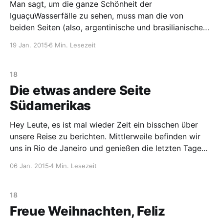
Man sagt, um die ganze Schönheit der
IguaçuWasserfälle zu sehen, muss man die von
beiden Seiten (also, argentinische und brasilianische)
besucht haben. Wir haben aber irgendwie wiedermal
19 Jan. 2015
6 Min. Lesezeit
die Zeit zu kurz angesetzt und mussten uns nun für
eine Seite entscheiden. Die Wahl fiel am Ende auf die
brasilianische Seite. Nach
18
Die etwas andere Seite
Südamerikas
Hey Leute, es ist mal wieder Zeit ein bisschen über
unsere Reise zu berichten. Mittlerweile befinden wir
uns in Rio de Janeiro und genießen die letzten Tage
unseres Südamerikaabenteuers. Die letzten Wochen
06 Jan. 2015
4 Min. Lesezeit
waren etwas turbulent, da wir in relativ kurzer Zeit
von Buenos Aires über Uruguay nach Rio kamen, aber
18
Freue Weihnachten, Feliz