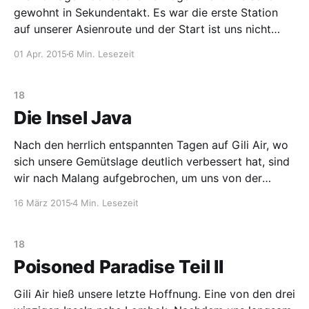
gewohnt in Sekundentakt. Es war die erste Station
auf unserer Asienroute und der Start ist uns nicht
wirklich gelungen. Die Reise durchs Land verlief sehr
01 Apr. 2015
6 Min. Lesezeit
zäh, schwierig und fast immer nervenraubend. Nicht
selten hatten wir sogar überlegt unsere Pläne radikal
zu ändern
18
Die Insel Java
Nach den herrlich entspannten Tagen auf Gili Air, wo
sich unsere Gemütslage deutlich verbessert hat, sind
wir nach Malang aufgebrochen, um uns von der
Schönheit des Bromovulkans faszinieren zu lassen.
16 März 2015
4 Min. Lesezeit
Die Stadt Malang auf der Nachbarinsel Java hat an
sich nicht wirklich etwas interessantes zu bieten. Sie
liegt aber nicht
18
Poisoned Paradise Teil II
Gili Air hieß unsere letzte Hoffnung. Eine von den drei