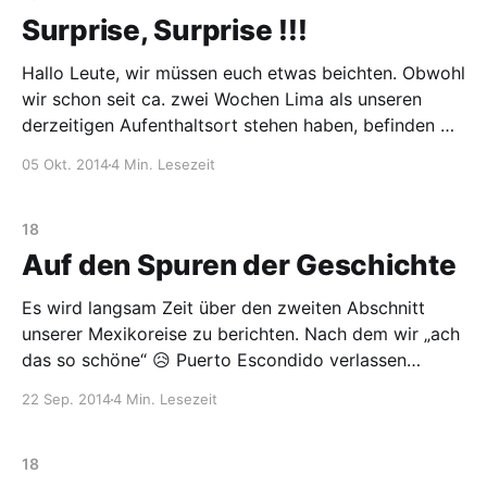
Surprise, Surprise !!!
Hallo Leute, wir müssen euch etwas beichten. Obwohl
wir schon seit ca. zwei Wochen Lima als unseren
derzeitigen Aufenthaltsort stehen haben, befinden wir
uns doch erst seit drei Tagen in Peru. 😀 Dies war
05 Okt. 2014
4 Min. Lesezeit
eine notwendige Verschleierungsaktion, damit die
Überraschung, von der wir gleich noch mehr
berichten werden, auch wirklich klappt.
18
Auf den Spuren der Geschichte
Es wird langsam Zeit über den zweiten Abschnitt
unserer Mexikoreise zu berichten. Nach dem wir „ach
das so schöne“ 😥 Puerto Escondido verlassen
haben, haben wir uns in das Landesinnere begeben.
22 Sep. 2014
4 Min. Lesezeit
Den ersten Stopp haben wir in „San Cristobal de las
Casas“ eingelegt. Eine mittelgroße Stadt, die von
grüner Hügellandschaft umgeben
18