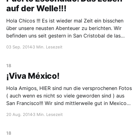
auf der Welle!!!
Hola Chicos !!! Es ist wieder mal Zeit ein bisschen
über unsere neusten Abenteuer zu berichten. Wir
befinden uns seit gestern in San Cristobal de las
Casas und sind heute auf den Punkt genau 2
03 Sep. 2014
3 Min. Lesezeit
MONATE (!!!!) unterwegs. Unglaublich wie die Zeit
verfliegt. 🙂 So, und nun zu den letzten zwei Wochen
unserer
18
¡Viva México!
Hola Amigos, HIER sind nun die versprochenen Fotos
( auch wenn es nicht so viele geworden sind ) aus
San Francisco!!! Wir sind mittlerweile gut in Mexico
angekommen, auch wenn du Mona das kaum glauben
20 Aug. 2014
3 Min. Lesezeit
kannst. 🙂 Mexico City war eine tolle Stadt. Zu
keinem Zeitpunkt haben wir uns hier irgendwie
unwohl gefühlt.
18