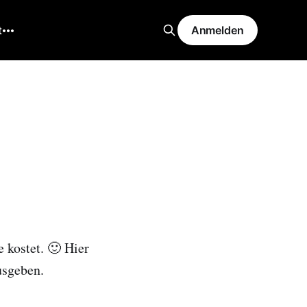
t
Anmelden
 kostet. 🙂 Hier
usgeben.