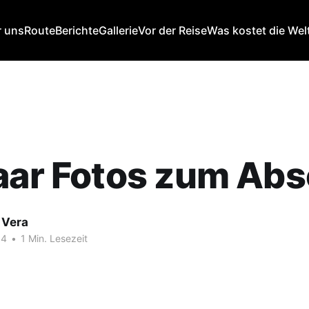
 uns
Route
Berichte
Gallerie
Vor der Reise
Was kostet die Wel
aar Fotos zum Ab
 Vera
14
•
1 Min. Lesezeit