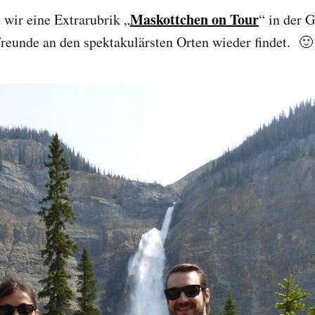
Maskottchen on Tour
wir eine Extrarubrik „
“ in der G
reunde an den spektakulärsten Orten wieder findet. 🙂