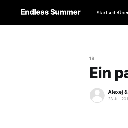
Endless Summer
Startseite
Über
18
Ein p
Alexej &
23 Juli 20