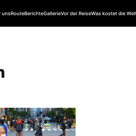
 uns
Route
Berichte
Gallerie
Vor der Reise
Was kostet die Wel
n